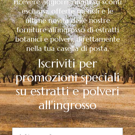
ricevere aggiornamenti su sconti
esclusivi, offerte mensili e le
ultime novità delle nostre
forniture all'ingrosso di estratti
botanici e polveri, direttamente
nella tua casella di posta.
Iscriviti per
promozioni speciali
su estratti e polveri
all'ingrosso