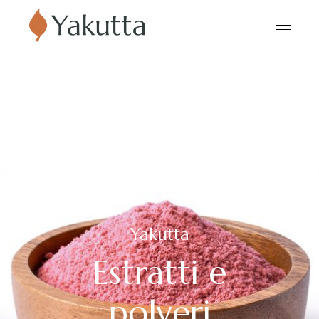
Yakutta
Estratti e
polveri