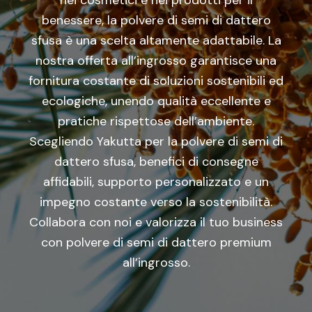
nei cosmetici e nei prodotti per il
benessere, la polvere di semi di dattero
sfusa è una scelta altamente adattabile. La
nostra offerta all’ingrosso garantisce una
fornitura costante di soluzioni sostenibili ed
ecologiche, unendo qualità eccellente e
pratiche rispettose dell’ambiente.
Scegliendo Yakutta per la polvere di semi di
dattero sfusa, benefici di consegne
affidabili, supporto personalizzato e un
impegno costante verso la sostenibilità.
Collabora con noi e valorizza il tuo business
con polvere di semi di dattero premium
all’ingrosso.