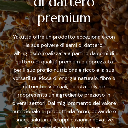
di dattero
premium
Yakutta offre un prodotto eccezionale con
la sua polvere di semi di dattero
all’ingrosso, realizzata a partire da semi di
dattero di qualità premium e apprezzata
per il suo profilo nutrizionale ricco e la sua
versatilità. Ricca di energia naturale, fibre e
nutrienti essenziali, questa polvere
rappresenta un ingrediente prezioso in
diversi settori. Dal miglioramento del valore
nutrizionale di prodotti da forno, bevande e
snack salutari alle applicazioni innovative