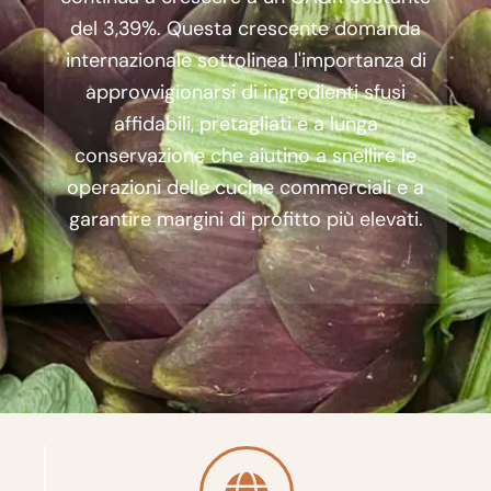
del 3,39%. Questa crescente domanda
internazionale sottolinea l'importanza di
approvvigionarsi di ingredienti sfusi
affidabili, pretagliati e a lunga
conservazione che aiutino a snellire le
operazioni delle cucine commerciali e a
garantire margini di profitto più elevati.