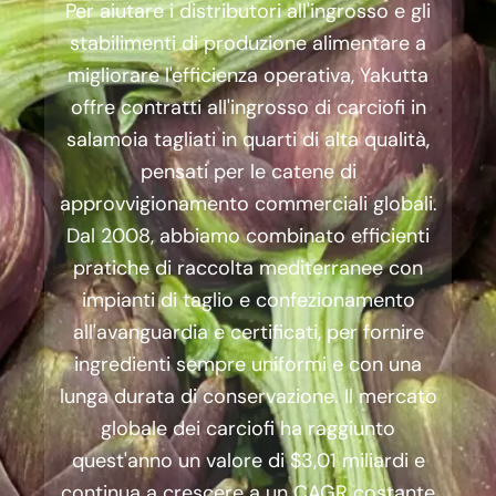
Per aiutare i distributori all'ingrosso e gli
stabilimenti di produzione alimentare a
migliorare l'efficienza operativa, Yakutta
offre contratti all'ingrosso di carciofi in
salamoia tagliati in quarti di alta qualità,
pensati per le catene di
approvvigionamento commerciali globali.
Dal 2008, abbiamo combinato efficienti
pratiche di raccolta mediterranee con
impianti di taglio e confezionamento
all'avanguardia e certificati, per fornire
ingredienti sempre uniformi e con una
lunga durata di conservazione. Il mercato
globale dei carciofi ha raggiunto
quest'anno un valore di $3,01 miliardi e
continua a crescere a un CAGR costante