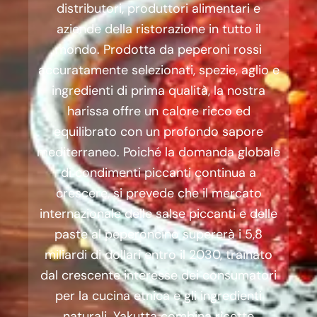
distributori, produttori alimentari e
aziende della ristorazione in tutto il
mondo. Prodotta da peperoni rossi
accuratamente selezionati, spezie, aglio e
ingredienti di prima qualità, la nostra
harissa offre un calore ricco ed
equilibrato con un profondo sapore
mediterraneo. Poiché la domanda globale
di condimenti piccanti continua a
crescere, si prevede che il mercato
internazionale delle salse piccanti e delle
paste al peperoncino supererà i 5,8
miliardi di dollari entro il 2030, trainato
dal crescente interesse dei consumatori
per la cucina etnica e gli ingredienti
naturali. Yakutta combina ricette