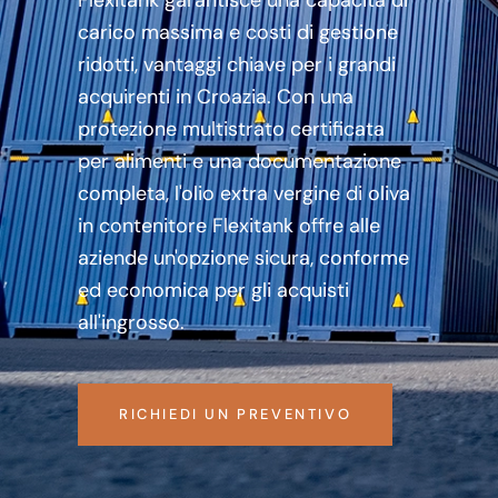
Flexitank garantisce una capacità di
carico massima e costi di gestione
ridotti, vantaggi chiave per i grandi
acquirenti in Croazia. Con una
protezione multistrato certificata
per alimenti e una documentazione
completa, l'olio extra vergine di oliva
in contenitore Flexitank offre alle
aziende un'opzione sicura, conforme
ed economica per gli acquisti
all'ingrosso.
RICHIEDI UN PREVENTIVO