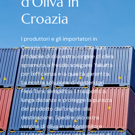
d'Oliva in
Croazia
I produttori e gli importatori in
Croazia che cercano una fornitura
affidabile di olio extra vergine di oliva
spremuto a freddo scelgono Yakutta
per l'efficienza e la qualità garantita.
La nostra soluzione di contenitori
Flexi Tank semplifica il trasporto a
lunga distanza e protegge la purezza
del prodotto dall'origine alla
destinazione. Spedire olio extra
vergine di oliva in un contenitore