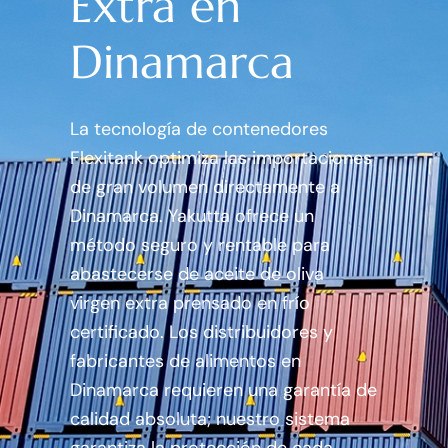
Extra en
Dinamarca
La tecnología de contenedores
Flexitank optimiza las importaciones
de gran volumen directamente a
Dinamarca. Yakutta ofrece un
método seguro y rentable para
abastecerse de aceite de oliva
virgen extra prensado en frío
certificado. Los distribuidores y
fabricantes de alimentos en
Dinamarca requieren una garantía de
calidad absoluta; nuestro sistema