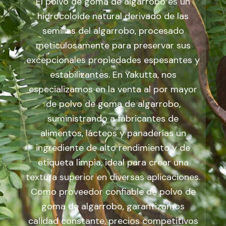
El polvo de goma de algarrobo es un
hidrocoloide natural derivado de las
semillas del algarrobo, procesado
meticulosamente para preservar sus
excepcionales propiedades espesantes y
estabilizantes. En Yakutta, nos
especializamos en la venta al por mayor
de polvo de goma de algarrobo,
suministrando a fabricantes de
alimentos, lácteos y panaderías un
ingrediente de alto rendimiento y de
etiqueta limpia, ideal para crear una
textura superior en diversas aplicaciones.
Como proveedor confiable de polvo de
goma de algarrobo, garantizamos
calidad constante, precios competitivos