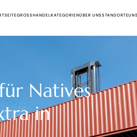
RTSEITE
GROSSHANDEL
KATEGORIEN
ÜBER UNS
STANDORTE
UNS
Oils
Extrakte und Pulver
Organic Juices
Molasse and Jam
Sirupe
 für Natives
Dried Fruits and
Vegetables
xtra in
Früchte
Other Products