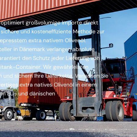
 optimiert großvolumige Importe direkt
 sichere und kosteneffiziente Methode zur
gepresstem extra nativem Olivenöl.
teller in Dänemark verlangen absolute
rantiert den Schutz jeder Lieferung von
xitank-Container. Wir gewährleisten
 und sichern Ihre Lieferkette. Verlassen Sie
ertiges extra natives Olivenöl in einem
gen EU- und dänischen