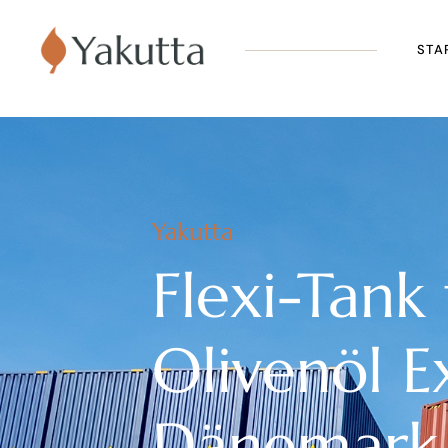
STA
Yakutta
Flexi-Tank
Olivenöl E
Dänemark