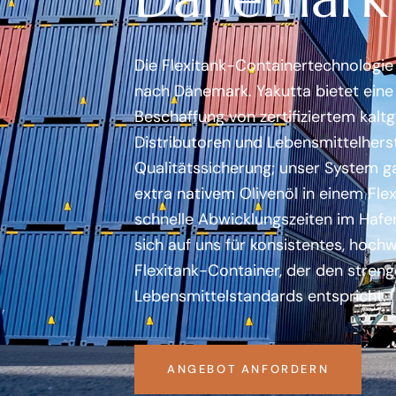
Die Flexitank-Containertechnologie
nach Dänemark. Yakutta bietet eine
Beschaffung von zertifiziertem kalt
Distributoren und Lebensmittelhers
Qualitätssicherung; unser System ga
extra nativem Olivenöl in einem Fle
schnelle Abwicklungszeiten im Hafen
sich auf uns für konsistentes, hochw
Flexitank-Container, der den stren
Lebensmittelstandards entspricht.
ANGEBOT ANFORDERN