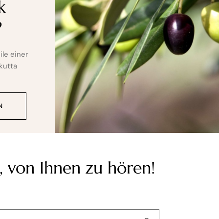
k
?
ile einer
kutta
N
, von Ihnen zu hören!