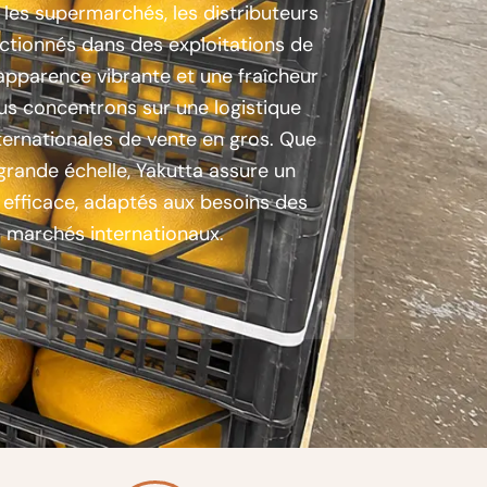
les supermarchés, les distributeurs
ctionnés dans des exploitations de
apparence vibrante et une fraîcheur
us concentrons sur une logistique
ternationales de vente en gros. Que
 grande échelle, Yakutta assure un
 efficace, adaptés aux besoins des
 marchés internationaux.