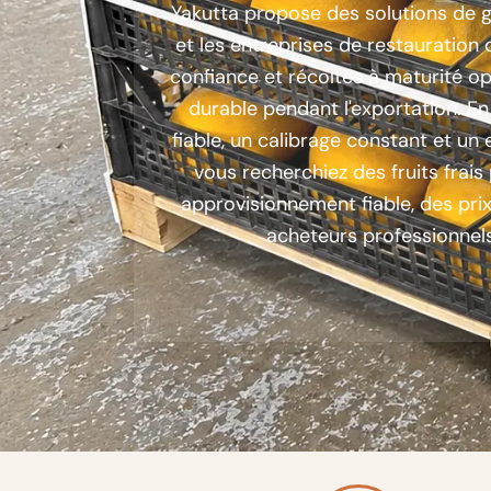
Yakutta propose des solutions de g
et les entreprises de restauratio
confiance et récoltés à maturité o
durable pendant l'exportation. E
fiable, un calibrage constant et u
vous recherchiez des fruits frais
approvisionnement fiable, des pri
acheteurs professionnel