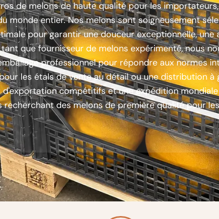
ros de melons de haute qualité pour les importateurs, 
n du monde entier. Nos melons sont soigneusement séle
ptimale pour garantir une douceur exceptionnelle, une 
n tant que fournisseur de melons expérimenté, nous no
n emballage professionnel pour répondre aux normes in
 pour les étals de vente au détail ou une distribution à
x d'exportation compétitifs et une expédition mondiale
s recherchant des melons de première qualité pour les