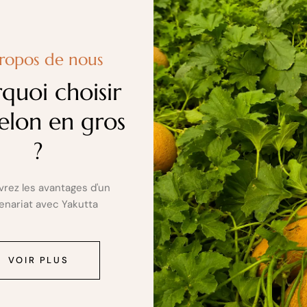
ropos de nous
quoi choisir
elon en gros
?
rez les avantages d'un
enariat avec Yakutta
VOIR PLUS