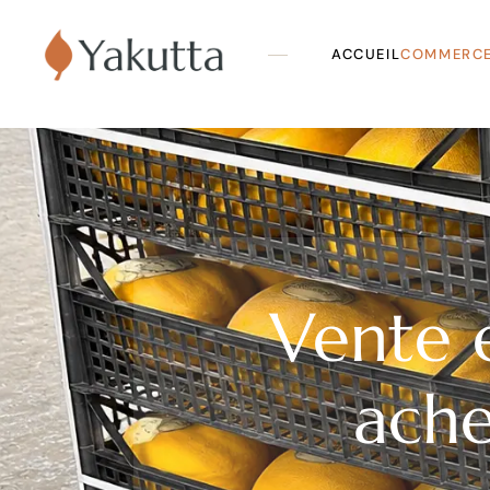
ACCUEIL
COMMERCE
Oils
Extraits et
Organic Ju
Molasse an
Sirops
Vente 
Dried Fruit
Vegetables
Fruits
ache
Other Prod