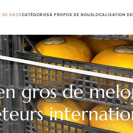
 DE GROS
CATÉGORIES
À PROPOS DE NOUS
LOCALISATION DE
 poudres
ices
d Jam
en gros de melo
s and
teurs internati
ucts