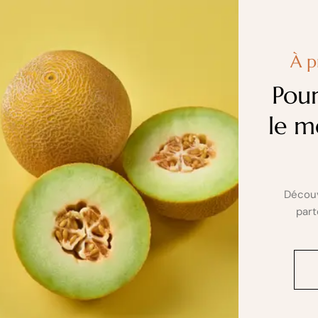
À p
Pour
le m
Découv
part