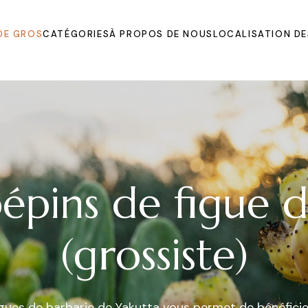
DE GROS
CATÉGORIES
À PROPOS DE NOUS
LOCALISATION DE
oudres
s
Jam
épins de figue 
nd
(grossiste)
ts
e figues de barbarie de Yakutta vous permet de bénéfic