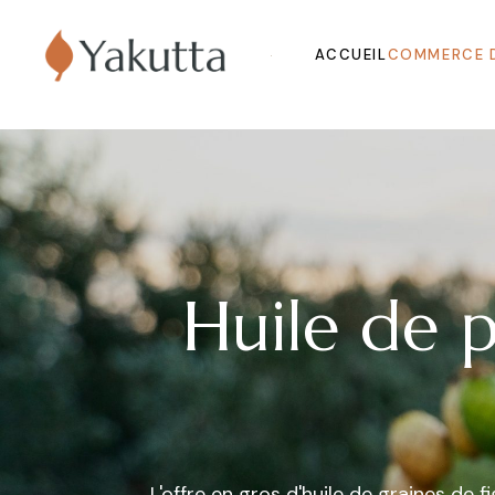
ACCUEIL
COMMERCE 
Oils
Extraits et p
Organic Juice
Molasse and 
Sirops
Huile de p
Dried Fruits a
Vegetables
Fruits
Other Produc
L'offre en gros d'huile de graines d