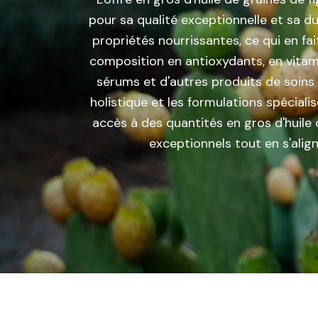
pour sa qualité exceptionnelle et sa du
propriétés nourrissantes, ce qui en fai
composition en antioxydants, en vitami
sérums et d'autres produits de soins 
holistique et les formulations spéciali
accès à des quantités en gros d'huile 
exceptionnels tout en s'alig