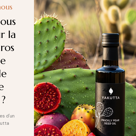
nous
nous
r la
ros
de
de
e
 ?
es d'un
kutta