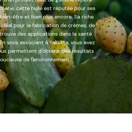
rbarie, cette huile est réputée pour ses
 bien-être et bien plus encore. Sa riche
idéal pour la fabrication de crèmes, de
 trouve des applications dans la santé
. En vous associant à Yakutta, vous avez
vous permettent d'obtenir des résultats
soucieuse de l'environnement.