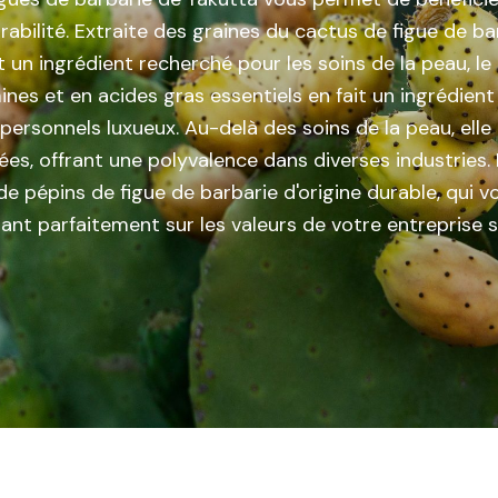
rabilité. Extraite des graines du cactus de figue de ba
t un ingrédient recherché pour les soins de la peau, le
nes et en acides gras essentiels en fait un ingrédient 
personnels luxueux. Au-delà des soins de la peau, elle
sées, offrant une polyvalence dans diverses industries
de pépins de figue de barbarie d'origine durable, qui 
nant parfaitement sur les valeurs de votre entreprise 