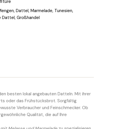
fitüre
 Mengen
,
Dattel
,
Marmelade
,
Tunesien
,
 Dattel
,
Großhandel
den besten lokal angebauten Datteln. Mit ihrer
ts oder das Frühstücksbrot. Sorgfältig
sbewusste Verbraucher und Feinschmecker. Ob
gewöhnliche Qualität, die auf Ihre
 mit Melasse und Marmelade
zu spezialisieren.