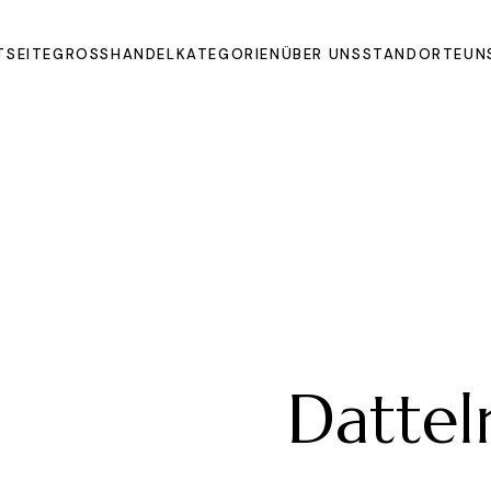
TSEITE
GROSSHANDEL
KATEGORIEN
ÜBER UNS
STANDORTE
UN
Oils
Extrakte und Pulver
Organic Juices
Molasse and Jam
Sirupe
Dried Fruits and
Vegetables
Früchte
Datte
Other Products