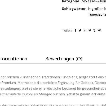
Kategorie:
Molasse & Kon
Schlagwörter:
in großen
Tunesische
Teilen:
nformationen
Bewertungen (0)
der reichen kulinarischen Traditionen Tunesiens, hergestellt aus 
re Premium-Marmelade die perfekte Ergänzung für Gebäck, Desser
einzufangen, bietet sie eine köstliche Leckerei für gesundheit
elmarmelade in großen Mengen
suchen, Yakutta garantiert außer
 Vertriebsnetz ist Yakutta stolz darauf, sich auf den
Großhandel