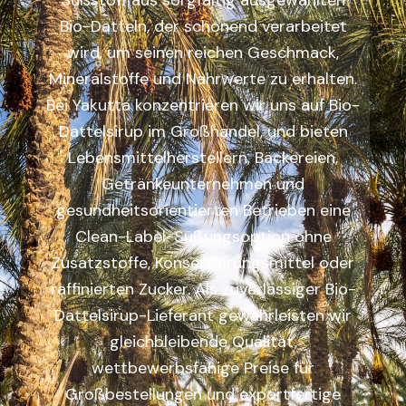
Süßstoff aus sorgfältig ausgewählten
Bio-Datteln, der schonend verarbeitet
wird, um seinen reichen Geschmack,
Mineralstoffe und Nährwerte zu erhalten.
Bei Yakutta konzentrieren wir uns auf Bio-
Dattelsirup im Großhandel, und bieten
Lebensmittelherstellern, Bäckereien,
Getränkeunternehmen und
gesundheitsorientierten Betrieben eine
Clean-Label-Süßungsoption ohne
Zusatzstoffe, Konservierungsmittel oder
raffinierten Zucker. Als zuverlässiger Bio-
Dattelsirup-Lieferant gewährleisten wir
gleichbleibende Qualität,
wettbewerbsfähige Preise für
Großbestellungen und exportfertige