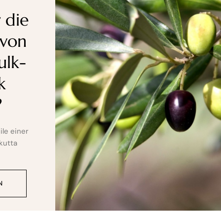
 die
 von
ulk-
k
?
ile einer
kutta
N