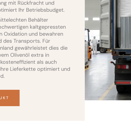
ng mit Rückfracht und
miert Ihr Betriebsbudget.
ittelechten Behälter
hochwertigen kaltgepressten
ern Oxidation und bewahren
 des Transports. Für
nnland gewährleistet dies die
em Olivenöl extra in
kosteneffizient als auch
Ihre Lieferkette optimiert und
d.
DUKT