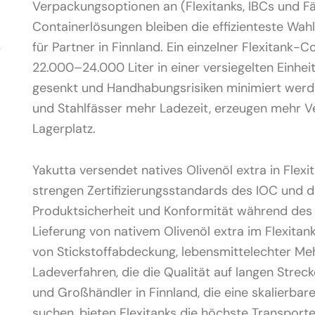
Verpackungsoptionen an (Flexitanks, IBCs und Fä
Containerlösungen bleiben die effizienteste Wahl
für Partner in Finnland. Ein einzelner Flexitank-C
22.000–24.000 Liter in einer versiegelten Einhei
gesenkt und Handhabungsrisiken minimiert werde
und Stahlfässer mehr Ladezeit, erzeugen mehr 
Lagerplatz.
Yakutta versendet natives Olivenöl extra in Flex
strengen Zertifizierungsstandards des IOC und 
Produktsicherheit und Konformität während des 
Lieferung von nativem Olivenöl extra im Flexitan
von Stickstoffabdeckung, lebensmittelechter Me
Ladeverfahren, die die Qualität auf langen Streck
und Großhändler in Finnland, die eine skalierbare
suchen, bieten Flexitanks die höchste Transportef