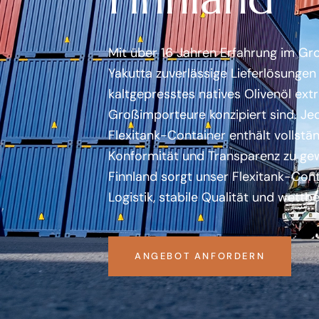
Mit über 16 Jahren Erfahrung im Gro
Yakutta zuverlässige Lieferlösungen f
kaltgepresstes natives Olivenöl extr
Großimporteure konzipiert sind. Jed
Flexitank-Container enthält vollstä
Konformität und Transparenz zu gewä
Finnland sorgt unser Flexitank-Conta
Logistik, stabile Qualität und wett
ANGEBOT ANFORDERN