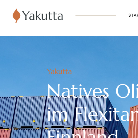
STA
Yakutta
Natives Ol
im Flexita
Finnland