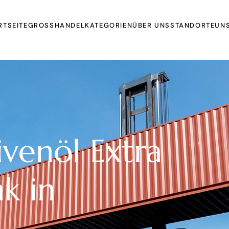
RTSEITE
GROSSHANDEL
KATEGORIEN
ÜBER UNS
STANDORTE
UNS
Oils
Extrakte und Pulver
Organic Juices
Molasse and Jam
Sirupe
ivenöl Extra
Dried Fruits and
Vegetables
nk in
Früchte
Other Products