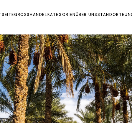
TSEITE
GROSSHANDEL
KATEGORIEN
ÜBER UNS
STANDORTE
UN
Oils
Extrakte und Pulver
Organic Juices
Molasse and Jam
Sirupe
Dried Fruits and
Vegetables
Früchte
Other Products